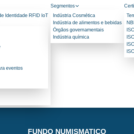
Segmentos
Cert
de Identidade RFID IoT
Indústria Cosmética
Ter
Indústria de alimentos e bebidas
NBR
Órgãos governamentais
ISO
Indústria química
ISO
ISO
e
ISO
ara eventos
FUNDO NUMISMATICO